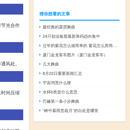
猜你想看的文章
季节光合作
最经典的霹雳舞曲
24只创业板股最新筹码趋向集中
过年的窗花怎么做简单的 窗花怎么剪简单又漂亮
厦门金龙客车图片（厦门金龙客车）
等通风处。
几大舞曲
8月22日重要新闻汇总
宇宙鸿荒什么梗
水杯b类是什么意思
长时间压缩
巴赫第一条小步舞曲
“峡中暮雨赏疏月”的出处是哪里