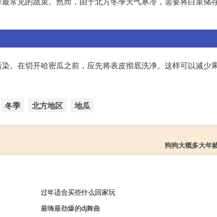
季最常见的蔬菜。然而，由于北方冬季天气寒冷，需要将白菜储
污染。在切开哈密瓜之前，应先将表皮彻底洗净。这样可以减少
冬季
北方地区
地瓜
狗狗大概多大年
过年适合买些什么回家玩
最嗨最劲爆的dj舞曲