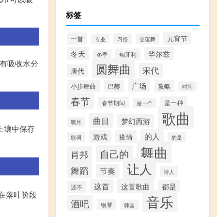
标签
元宵节
一首
习俗
交谊舞
专业
冬天
华尔兹
匈牙利
冬季
然有吸收水分
圆舞曲
宋代
唐代
广场
小步舞曲
巴赫
攻略
时间
春节
是一种
春节期间
是一个
歌曲
曲目
梦幻西游
晓月
土壤中保存
的人
游戏
疫情
的是
歌词
舞曲
自己的
肖邦
让人
舞蹈
节奏
诗人
这首
这首歌曲
都是
还不
在落叶阶段
音乐
酒吧
钢琴
韩国