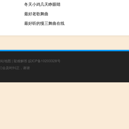
冬天小鸡几天睁眼睛
最好老歌舞曲
最好听的慢三舞曲在线
网站地图
|
疑难解答
皖ICP备10203328号
，我们会及时纠正，谢谢