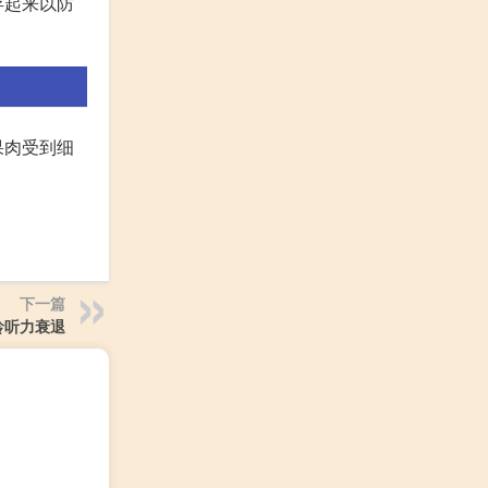
存起来以防
果肉受到细
下一篇
龄听力衰退