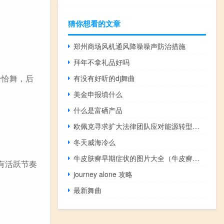
猜你想看的文章
郑州商场风机通风降噪噪声防治措施
拜年不拿礼品好吗
恰恰舞，后
有没有好听的dj舞曲
美金申报填什么
什么是富硒产品
欧佩克寻求扩大法律团队应对能源转型挑战
冬天威海冷么
牛皮肤癣早期症状的图片大全（牛皮癣的早期症状表现图片）
有活跃节奏
journey alone 攻略
最新舞曲