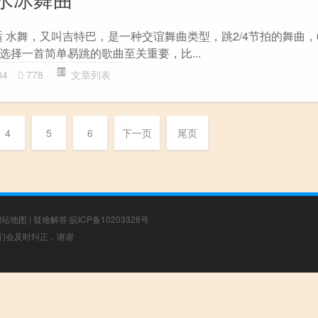
 水舞，又叫吉特巴，是一种交谊舞曲类型，跳2/4节拍的舞曲，
选择一首简单易跳的歌曲至关重要，比...
04
778
文章列表
4
5
6
下一页
尾页
网站地图
|
疑难解答
皖ICP备10203328号
，我们会及时纠正，谢谢