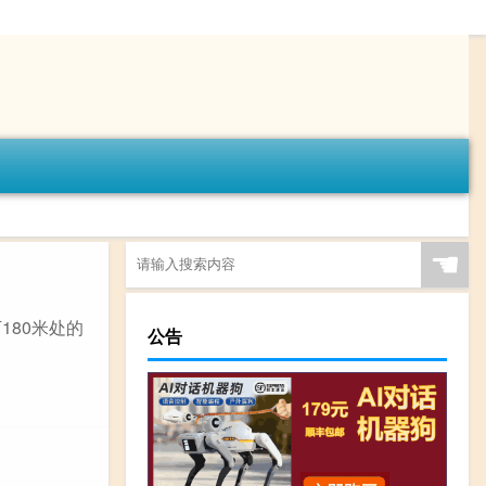
☚
180米处的
公告