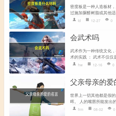
密度板是一种人造板材，
过施加脲醛树脂或其他适
ld
12-27
0
会武术吗
武术作为一种传统文化，
术的实践 ： 武术不仅仅
hw
12-16
0
父亲母亲的爱
世界上一切其他都是假的
晖。 人的嘴唇所能发出的
frm
08-02
0