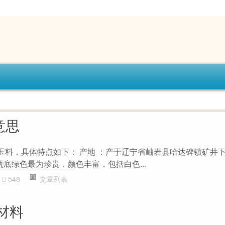
意思
玉料，具体特点如下： 产地 ：产于辽宁省岫岩县哈达碑镇矿井下
瓶底绿色最为珍贵，颜色丰富，包括白色...
548
文章列表
材料