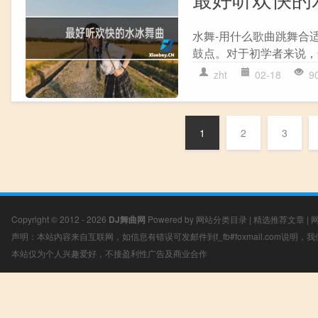
水舞-用什么歌曲跳舞合适
鼓点。对于初学者来说，
zht
02-18
9
1
2
3
Copyright © 2012 - 2026
DJ舞曲网
Powered by
网站分类目录
|
精选推荐文章
|
声明：本站内容来自互联网，如信息有错误可发邮件到f_fb#foxmail.com说明
本站仅为个人兴趣爱好，不接盈利性广告及商业合作