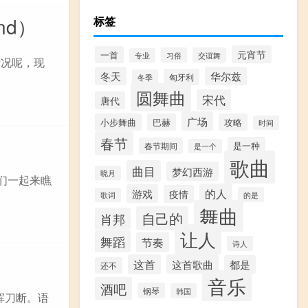
ind）
标签
元宵节
一首
习俗
交谊舞
专业
什么情况呢，现
冬天
华尔兹
匈牙利
冬季
圆舞曲
宋代
唐代
广场
小步舞曲
巴赫
攻略
时间
春节
是一种
春节期间
是一个
歌曲
曲目
梦幻西游
晓月
们一起来瞧
的人
游戏
疫情
的是
歌词
舞曲
自己的
肖邦
让人
舞蹈
节奏
诗人
这首
这首歌曲
都是
还不
音乐
酒吧
钢琴
韩国
挥刀断。语