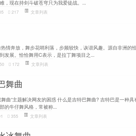
难，现在持剑斗破苍穹只为我爱徒战。...
05
217
文章列表
曲热情奔放，舞步花哨利落，步频较快，诙谐风趣。源自非洲的
到发展。恰恰舞用C表示，是拉丁舞项目之...
50
172
文章列表
巴舞曲
巴舞曲”主题解决网友的困惑 什么是吉特巴舞曲? 吉特巴是一种具
的牛仔舞风格，常被称...
01
355
文章列表
水冰舞曲