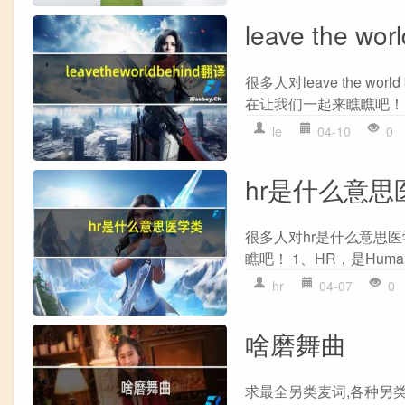
leave the wo
很多人对leave the wor
在让我们一起来瞧瞧吧！ 1
le
04-10
0
hr是什么意思
很多人对hr是什么意思
瞧吧！ 1、HR，是Huma
hr
04-07
0
啥磨舞曲
求最全另类麦词,各种另