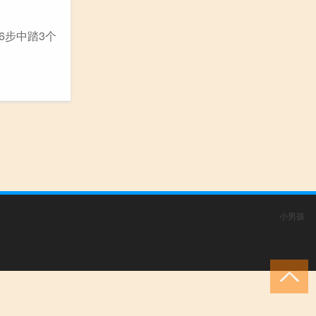
6步中踏3个
小男孩