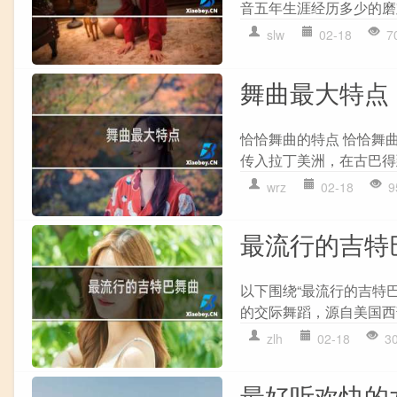
音五年生涯经历多少的磨
slw
02-18
7
舞曲最大特点
恰恰舞曲的特点 恰恰舞
传入拉丁美洲，在古巴得
wrz
02-18
9
最流行的吉特
以下围绕“最流行的吉特
的交际舞蹈，源自美国西部
zlh
02-18
3
最好听欢快的