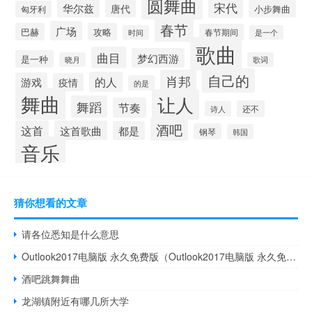
圆舞曲
宋代
华尔兹
唐代
小步舞曲
匈牙利
春节
广场
巴赫
攻略
春节期间
时间
是一个
歌曲
曲目
梦幻西游
是一种
晓月
歌词
自己的
肖邦
的人
游戏
疫情
的是
舞曲
让人
舞蹈
节奏
还不
诗人
酒吧
这首
这首歌曲
都是
钢琴
韩国
音乐
猜你想看的文章
请各位悉知是什么意思
Outlook2017电脑版 永久免费版（Outlook2017电脑版 永久免费版功能简介）
酒吧跳舞舞曲
龙湖镇附近有哪几所大学