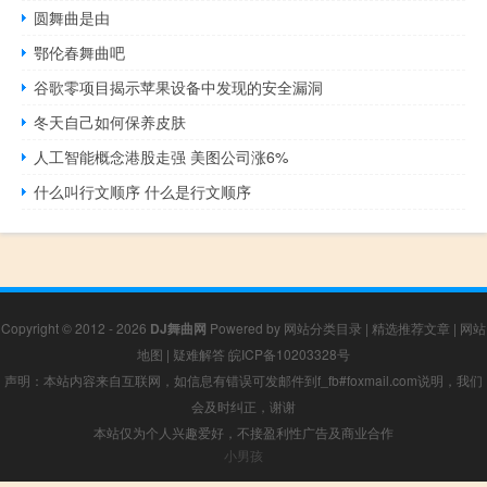
圆舞曲是由
鄂伦春舞曲吧
谷歌零项目揭示苹果设备中发现的安全漏洞
冬天自己如何保养皮肤
人工智能概念港股走强 美图公司涨6%
什么叫行文顺序 什么是行文顺序
Copyright © 2012 - 2026
DJ舞曲网
Powered by
网站分类目录
|
精选推荐文章
|
网站
地图
|
疑难解答
皖ICP备10203328号
声明：本站内容来自互联网，如信息有错误可发邮件到f_fb#foxmail.com说明，我们
会及时纠正，谢谢
本站仅为个人兴趣爱好，不接盈利性广告及商业合作
小男孩