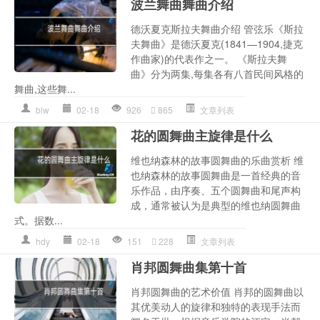
波兰舞曲舞曲介绍
德沃夏克斯拉夫舞曲介绍 管弦乐《斯拉
夫舞曲》是德沃夏克(1841—1904,捷克
作曲家)的代表作之一。 《斯拉夫舞
曲》分为两集,每集各有八首民间风格的
舞曲,这些舞...
blw
02-18
926
865
文章列表
花的圆舞曲主旋律是什么
维也纳森林的故事圆舞曲的乐曲赏析 维
也纳森林的故事圆舞曲是一首经典的音
乐作品，由序奏、五个圆舞曲和尾声构
成，通常被认为是典型的维也纳圆舞曲
式。据数...
hdy
02-18
151
228
文章列表
肖邦圆舞曲集第十首
肖邦圆舞曲的艺术价值 肖邦的圆舞曲以
其优美动人的旋律和独特的表现手法而