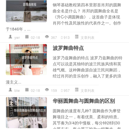
钢琴基础教程第四本里那首肖邦的圆舞
曲全名是什么？ 肖邦的圆舞曲全名是
《升C小调圆舞曲》，这首曲子是体现
肖邦个性及民族性的代表作之一。创作
于1846年，...
ywr
02-18
367
913
文章列表
波罗舞曲特点
波罗乃兹舞曲的特点 波罗乃兹舞曲的特
点可以说是其独特的波兰民族风情和英
雄气概。这种舞曲源自波兰民间舞蹈，
经过肖邦的音乐创作，融入了更多的浪
漫主义...
blw
02-18
159
957
文章列表
华丽圆舞曲与圆舞曲的区别
圆舞曲的速度有几种? 圆舞曲作为摩登
舞项目之一，有着优美、柔和的特质。
其节奏为3/4的中慢板，每分钟28到30
小节左右。每小节三拍为一组舞步，每