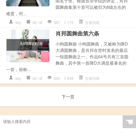
闻名于世。根据音乐学院的评定，肖邦
圆舞曲集第十首可以被归为8级左右的
难度，对...
xby
02-18
367
175
文章列表
肖邦圆舞曲第六条
小狗圆舞曲 小狗圆舞曲，又被称为降D
大调圆舞曲，是肖邦在世时发表的最后
一组圆舞曲之一。作品64号共有三首圆
舞曲，其中第一首降D大调是最著名的
一首，俗称...
xby
02-18
240
959
文章列表
下一页
☚