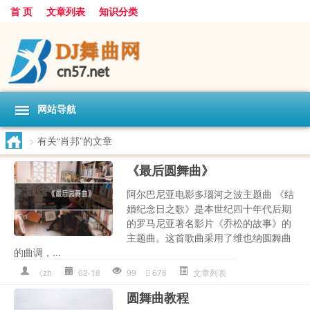
首 页
文章列表
知识分类
网站导航
>
有关“肖邦”的文章
《最后圆舞曲》
阿尔巴尼亚电影多瑙河之波主题曲 《结
婚纪念日之歌》是本世纪四十年代后期
的罗马尼亚著名影片《乔松的故事》的
主题曲。这首歌曲采用了维也纳圆舞曲
的曲调，...
《zh
02-18
99
678
文章列表
圆舞曲教程