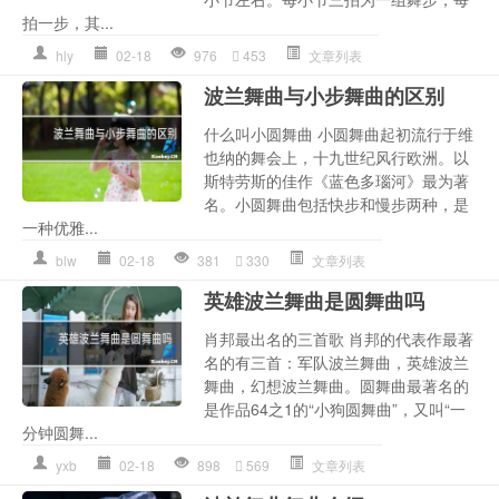
拍一步，其...
hly
02-18
976
453
文章列表
波兰舞曲与小步舞曲的区别
什么叫小圆舞曲 小圆舞曲起初流行于维
也纳的舞会上，十九世纪风行欧洲。以
斯特劳斯的佳作《蓝色多瑙河》最为著
名。小圆舞曲包括快步和慢步两种，是
一种优雅...
blw
02-18
381
330
文章列表
英雄波兰舞曲是圆舞曲吗
肖邦最出名的三首歌 肖邦的代表作最著
名的有三首：军队波兰舞曲，英雄波兰
舞曲，幻想波兰舞曲。圆舞曲最著名的
是作品64之1的“小狗圆舞曲”，又叫“一
分钟圆舞...
yxb
02-18
898
569
文章列表