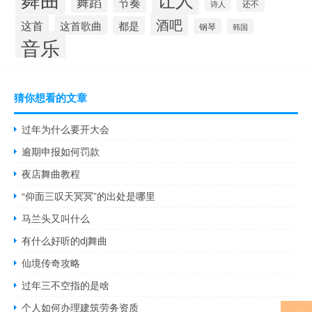
舞蹈
节奏
还不
诗人
酒吧
这首
这首歌曲
都是
钢琴
韩国
音乐
猜你想看的文章
过年为什么要开大会
逾期申报如何罚款
夜店舞曲教程
“仰面三叹天冥冥”的出处是哪里
马兰头又叫什么
有什么好听的dj舞曲
仙境传奇攻略
过年三不空指的是啥
个人如何办理建筑劳务资质