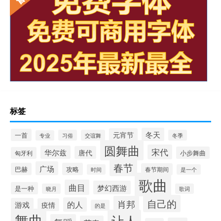
标签
冬天
元宵节
一首
习俗
交谊舞
冬季
专业
圆舞曲
宋代
华尔兹
唐代
小步舞曲
匈牙利
春节
广场
巴赫
攻略
春节期间
时间
是一个
歌曲
曲目
梦幻西游
是一种
晓月
歌词
自己的
肖邦
的人
游戏
疫情
的是
舞曲
让人