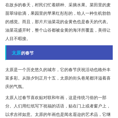
在故乡的春天，村民们忙着耕种、采摘水果。菜田里的麦
苗翠绿欲滴，果园里的苹果红彤彤的，给人一种生机勃勃
的感觉。而且，那片片油菜花的金黄色也是春天的代表。
油菜花盛开时，整个山谷都被金黄的海洋所覆盖，美得让
人目不暇接。
太原
的春节
太原是一个历史悠久的城市，它的春节庆祝活动也格外丰
富多彩。从除夕到正月十五，太原的街头巷尾都洋溢着喜
庆的气氛。
太原人过春节喜欢贴对联和年画，这是传统习俗的一部
分。人们用红纸写下祝福的话语，贴在门上或者窗户上，
以求吉祥如意。太原的年画也是闻名遐迩的艺术品，它继