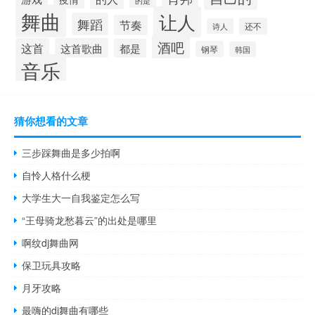
的是
舞曲
让人
舞蹈
节奏
还不
诗人
酒吧
这首
这首歌曲
都是
钢琴
韩国
音乐
猜你想看的文章
三步踩舞曲是多少拍啊
自怜人格什么梗
大学生大一自我鉴定怎么写
“王母骑龙愁暮云”的出处是哪里
啊纹dj舞曲网
保卫玩具攻略
月牙攻略
最嗨的dj舞曲有哪些