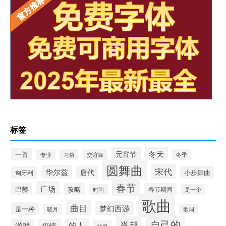
标签
冬天
元宵节
一首
习俗
交谊舞
冬季
专业
圆舞曲
宋代
华尔兹
唐代
小步舞曲
匈牙利
春节
广场
巴赫
攻略
春节期间
时间
是一个
歌曲
曲目
梦幻西游
是一种
晓月
歌词
自己的
肖邦
的人
游戏
疫情