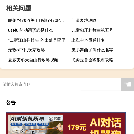
相关问题
联想Y470P(关于联想Y470P简述)
问道梦境攻略
useful的动词形式是什么
儿童匈牙利舞曲第五号
“二浙江山拄杖头”的出处是哪里
上海中本贯通排名
无敌ol平民玩家攻略
鬼步舞曲子叫什么名字
夏威夷冬天自由行攻略视频
飞禽走兽金鲨银鲨攻略
☚
公告