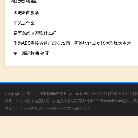
酒吧舞曲教学
平叉是什么
春节女婿回家吃什么好
华为ADS零接管通行怒江72拐！阿维塔11成功抵达珠峰大本营
第二新疆舞曲 钢琴
Copyright © 2012 - 2026
DJ舞曲网
Powered by
网站分类目录
|
精选推荐文章
|
声明：本站内容来自互联网，如信息有错误可发邮件到f_fb#foxmail.com说明
本站仅为个人兴趣爱好，不接盈利性广告及商业合作