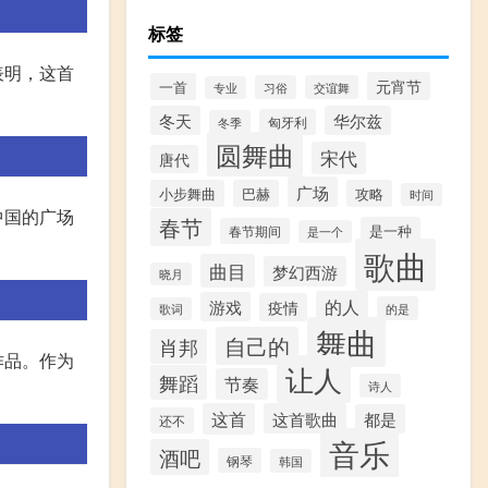
标签
表明，这首
元宵节
一首
习俗
交谊舞
专业
冬天
华尔兹
匈牙利
冬季
圆舞曲
宋代
唐代
广场
小步舞曲
巴赫
攻略
时间
中国的广场
春节
是一种
春节期间
是一个
歌曲
曲目
梦幻西游
晓月
的人
游戏
疫情
的是
歌词
舞曲
自己的
肖邦
作品。作为
让人
舞蹈
节奏
诗人
这首
这首歌曲
都是
还不
音乐
酒吧
钢琴
韩国