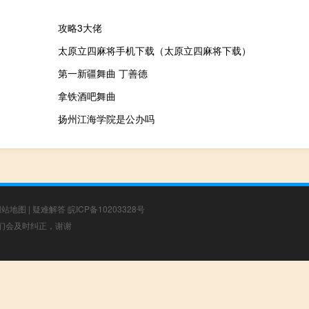
攻略3大佬
太原立四麻将手机下载（太原立四麻将下载）
第一新疆舞曲 丁善德
拿铁酒吧舞曲
扬州江海学院是公办吗
网站地图
|
疑难解答
皖ICP备10203328号
，我们会及时纠正，谢谢