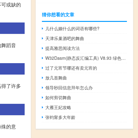
不可或缺的
猜你想看的文章
儿什么姻什么的词语有哪些?
天津乐巢酒吧的舞曲
的舞蹈音
提高雅思阅读方法
W32Dasm(静态反汇编工具) V8.93 绿色免费版（W32Dasm(静态反汇编工具) V8.93 绿色免费版功能简介）
过了元宵节哪还有卖元宵的
放几首舞曲
赢得了许多
领导秒回信息拜年怎么办
如何剪切舞曲
大雁王妃攻略
张钧甯多大年龄
特殊的意