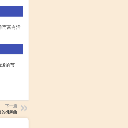
雅而富有活
活泼的节
下一篇
的dj舞曲