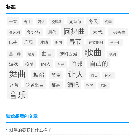
标签
冬天
元宵节
一首
习俗
交谊舞
冬季
专业
圆舞曲
宋代
华尔兹
唐代
小步舞曲
匈牙利
春节
广场
巴赫
攻略
春节期间
时间
是一个
歌曲
曲目
梦幻西游
是一种
晓月
歌词
自己的
肖邦
的人
游戏
疫情
的是
舞曲
让人
舞蹈
节奏
还不
诗人
酒吧
这首
这首歌曲
都是
钢琴
韩国
音乐
猜你想看的文章
过年的春联长什么样子