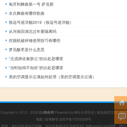
匈牙利舞曲第一号 萨克斯
水兵舞曲有哪些歌曲
致远号巡洋舰2019（致远号巡洋舰）
从河南回湖北过年要隔离吗
挖掘机破碎锤使用技巧有哪些
梦见酸枣是什么意思
“元戎择佐奏肤公”的出处是哪里
“当时始得不知价”的出处是哪里
美的空调显示尘满如何处理（美的空调显示尘满）
Copyright © 2012 - 2026
DJ舞曲网
Powered by
网站分类目录
|
精选推荐文章
|
网站
地图
|
疑难解答
皖ICP备10203328号
声明：本站内容来自互联网，如信息有错误可发邮件到f_fb#foxmail.com说明，我们