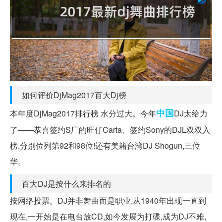
如何评价DjMag2017百大Dj榜
中国
本年度DjMag2017排行榜 水分过大。今年
DJ太给力
了——恭喜签约S厂的旺仔Carta、签约Sony的DJL双双入
榜,分别位列第92和98位!还有美籍台湾DJ Shogun,三位
华。
百大DJ是按什么来排名的
按网络投票。DJ并非舞曲而是职业,从1940年出现一直到
现在,一开始是在电台放CD,如今发展为打碟,成为DJ不难,