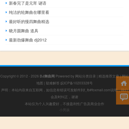
新春完了是元宵 谜语
纯洁的轮舞曲在哪里看
最好听的慢四舞曲精选
晓月圆舞曲 道具
最新劲爆舞曲 dj2012
Copyright © 2012 - 2026
DJ舞曲网
Powered by
网站分类目录
|
精选推荐文章
|
网站
地图
|
疑难解答
皖ICP备10203328号
声明：本站内容来自互联网，如信息有错误可发邮件到f_fb#foxmail.com说明，我们
会及时纠正，谢谢
本站仅为个人兴趣爱好，不接盈利性广告及商业合作
小男孩