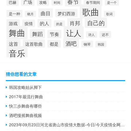
春节
广场
巴赫
攻略
春节期间
时间
是一个
歌曲
曲目
梦幻西游
是一种
晓月
歌词
自己的
肖邦
的人
游戏
疫情
的是
舞曲
让人
舞蹈
节奏
还不
诗人
酒吧
这首
这首歌曲
都是
钢琴
韩国
音乐
猜你想看的文章
韩国攻略始从脚下
2017年最流行舞曲
快三步舞曲有哪些
酒吧慢摇舞曲视频
2023年09月23日河北省唐山市疫情大数据-今日/今天疫情全网搜索最新实时消息动态情况通知播报