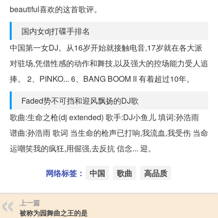
beautiful喜欢的这首歌评。
国内女dj打碟手排名
中国第一女DJ。从16岁开始就接触电音,17岁就在各大派
对驻场,凭借性感的动作和舞技,以及强大的控场能力受人追
捧。 2、PINKO... 6、BANG BOOM II 有着超过10年。
Faded势不可挡和迎风飘扬的DJ歌
歌曲:生命之枪(dj extended) 歌手:DJ小鱼儿 填词:孙浩雨
谱曲:孙浩雨 歌词 当生命的枪声已打响,我流血,我受伤 当命
运嘲笑我的疯狂,用倔强,去反抗 信念... 迎。
网络标签：
中国
歌曲
高品质
上一篇
被称为园舞曲之王的是