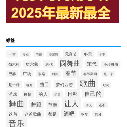
标签
冬天
元宵节
一首
习俗
交谊舞
冬季
专业
圆舞曲
宋代
华尔兹
唐代
小步舞曲
匈牙利
春节
广场
巴赫
攻略
春节期间
时间
是一个
歌曲
曲目
梦幻西游
是一种
晓月
歌词
自己的
肖邦
的人
游戏
疫情
的是
舞曲
让人
舞蹈
节奏
还不
诗人
酒吧
这首
这首歌曲
都是
钢琴
韩国
音乐