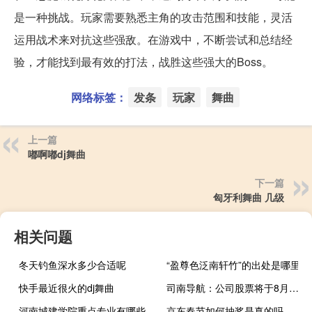
是一种挑战。玩家需要熟悉主角的攻击范围和技能，灵活
运用战术来对抗这些强敌。在游戏中，不断尝试和总结经
验，才能找到最有效的打法，战胜这些强大的Boss。
网络标签：
发条
玩家
舞曲
上一篇
嘟啊嘟dj舞曲
下一篇
匈牙利舞曲 几级
相关问题
冬天钓鱼深水多少合适呢
“盈尊色泛南轩竹”的出处是哪里
快手最近很火的dj舞曲
司南导航：公司股票将于8月16日于科创板上市 发行价50.5元/股
河南城建学院重点专业有哪些
京东春节如何抽奖是真的吗