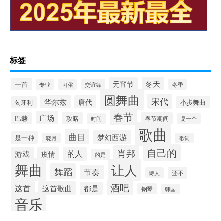
标签
冬天
元宵节
一首
习俗
交谊舞
冬季
专业
圆舞曲
宋代
华尔兹
唐代
小步舞曲
匈牙利
春节
广场
巴赫
攻略
春节期间
时间
是一个
歌曲
曲目
梦幻西游
是一种
晓月
歌词
自己的
肖邦
的人
游戏
疫情
的是
舞曲
让人
舞蹈
节奏
还不
诗人
酒吧
这首
这首歌曲
都是
钢琴
韩国
音乐