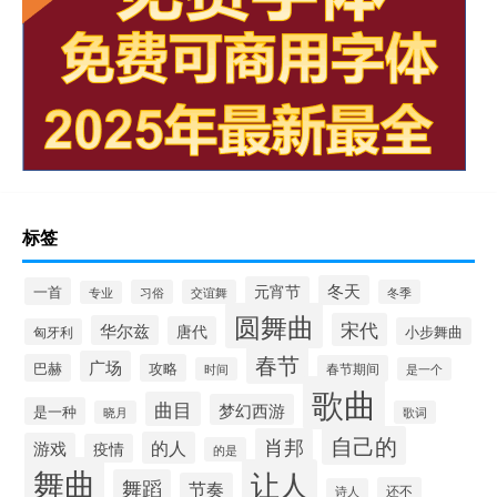
标签
冬天
元宵节
一首
习俗
交谊舞
冬季
专业
圆舞曲
宋代
华尔兹
唐代
小步舞曲
匈牙利
春节
广场
巴赫
攻略
春节期间
时间
是一个
歌曲
曲目
梦幻西游
是一种
晓月
歌词
自己的
肖邦
的人
游戏
疫情
的是
舞曲
让人
舞蹈
节奏
还不
诗人