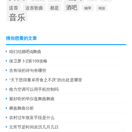
酒吧
这首
这首歌曲
都是
钢琴
韩国
音乐
猜你想看的文章
咱们结婚吧dj舞曲
保卫萝卜2第109攻略
含有绿的诗句有哪些
“天下思得董卓而食之不厌”的出处是哪里
格力空调可以用手机控制吗
最好听的华尔兹舞曲舞曲
彝族舞曲分析
农村过年致富手段是什么
元宵节是时间农历几月几日