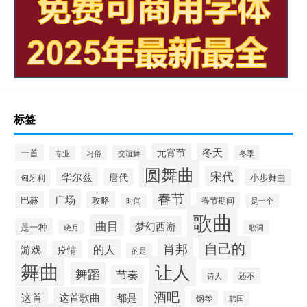
标签
冬天
元宵节
一首
习俗
交谊舞
冬季
专业
圆舞曲
宋代
华尔兹
唐代
小步舞曲
匈牙利
春节
广场
巴赫
攻略
春节期间
时间
是一个
歌曲
曲目
梦幻西游
是一种
晓月
歌词
自己的
肖邦
的人
游戏
疫情
的是
舞曲
让人
舞蹈
节奏
还不
诗人
酒吧
这首
这首歌曲
都是
钢琴
韩国