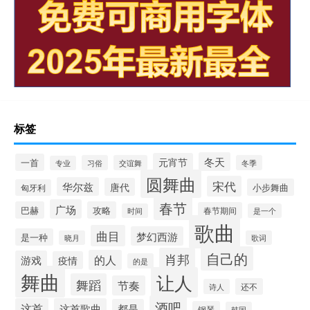
标签
冬天
元宵节
一首
习俗
交谊舞
冬季
专业
圆舞曲
宋代
华尔兹
唐代
小步舞曲
匈牙利
春节
广场
巴赫
攻略
春节期间
时间
是一个
歌曲
曲目
梦幻西游
是一种
晓月
歌词
自己的
肖邦
的人
游戏
疫情
的是
舞曲
让人
舞蹈
节奏
还不
诗人
酒吧
这首
这首歌曲
都是
钢琴
韩国