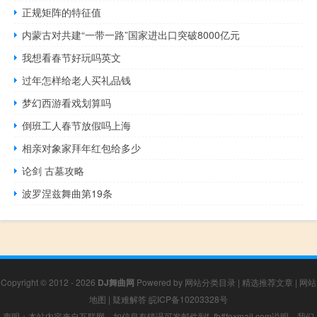
正规矩阵的特征值
内蒙古对共建“一带一路”国家进出口突破8000亿元
我想看春节好玩吗英文
过年怎样给老人买礼品钱
梦幻西游看戏划算吗
倒班工人春节放假吗上海
相亲对象家拜年红包给多少
论剑 古墓攻略
波罗涅兹舞曲第19条
Copyright © 2012 - 2026
DJ舞曲网
Powered by
网站分类目录
|
精选推荐文章
|
网站
地图
|
疑难解答
皖ICP备10203328号
声明：本站内容来自互联网，如信息有错误可发邮件到f_fb#foxmail.com说明，我们