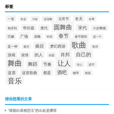
标签
冬天
元宵节
一首
习俗
交谊舞
冬季
专业
圆舞曲
宋代
华尔兹
唐代
小步舞曲
匈牙利
春节
广场
巴赫
攻略
春节期间
时间
是一个
歌曲
曲目
梦幻西游
是一种
晓月
歌词
自己的
肖邦
的人
游戏
疫情
的是
舞曲
让人
舞蹈
节奏
还不
诗人
酒吧
这首
这首歌曲
都是
钢琴
韩国
音乐
猜你想看的文章
“谁能白昼相悲泣”的出处是哪里