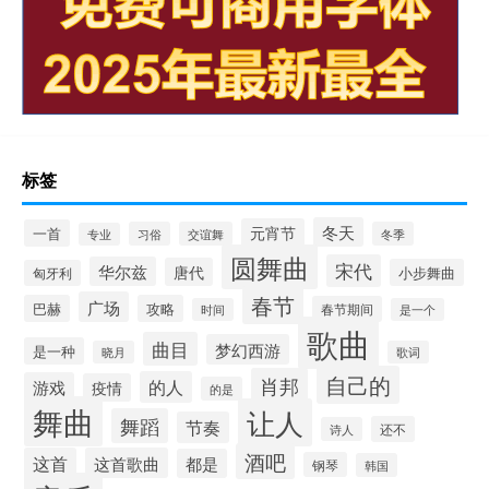
标签
冬天
元宵节
一首
习俗
交谊舞
冬季
专业
圆舞曲
宋代
华尔兹
唐代
小步舞曲
匈牙利
春节
广场
巴赫
攻略
春节期间
时间
是一个
歌曲
曲目
梦幻西游
是一种
晓月
歌词
自己的
肖邦
的人
游戏
疫情
的是
舞曲
让人
舞蹈
节奏
还不
诗人
酒吧
这首
这首歌曲
都是
钢琴
韩国