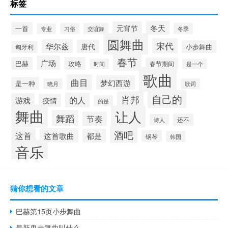
标签
冬天
元宵节
一首
习俗
交谊舞
冬季
专业
圆舞曲
宋代
华尔兹
唐代
小步舞曲
匈牙利
春节
广场
巴赫
攻略
春节期间
时间
是一个
歌曲
曲目
梦幻西游
是一种
晓月
歌词
自己的
肖邦
的人
游戏
疫情
的是
舞曲
让人
舞蹈
节奏
还不
诗人
酒吧
这首
这首歌曲
都是
钢琴
韩国
音乐
猜你想看的文章
巴赫第15页小步舞曲
最新鬼步舞曲叫什么