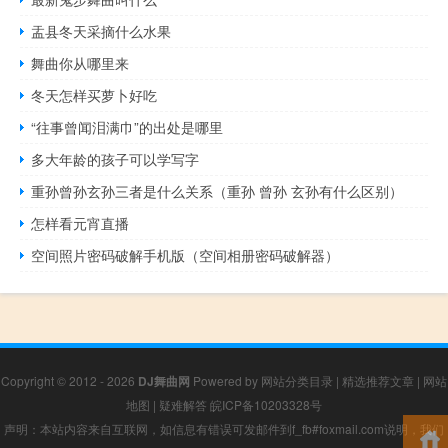
盂县冬天采摘什么水果
舞曲你从哪里来
冬天怎样买萝卜好吃
“往事曾闻泪满巾”的出处是哪里
多大年龄的孩子可以学写字
重孙曾孙玄孙三者是什么关系（重孙 曾孙 玄孙有什么区别）
怎样看元宵直播
空间照片密码破解手机版（空间相册密码破解器）
Copyright © 2012 - 2026
DJ舞曲网
Powered by
网站分类目录
|
精选推荐文章
|
网站
地图
|
疑难解答
皖ICP备10203328号
声明：本站内容来自互联网，如信息有错误可发邮件到f_fb#foxmail.com说明，我们