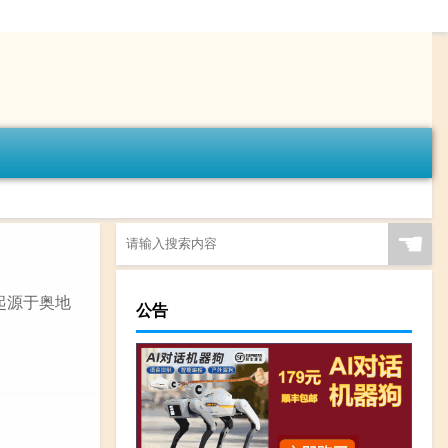
☚
起源于奥地
公告