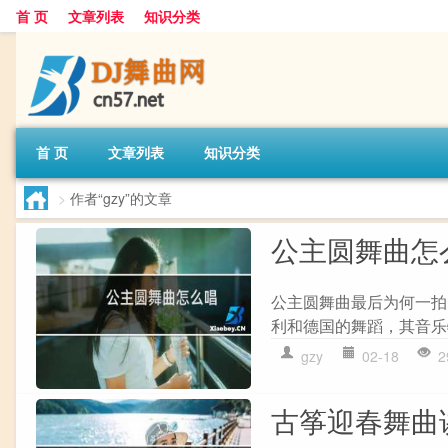
首 页
文章列表
知识分类
首 页
文章列表
知识分类
>
作者“gzy”的文章
公主圆舞曲怎
公主圆舞曲最后为何一拍
利和德国的舞蹈，其音乐
gzy
02-18
2
古筝迎春舞曲