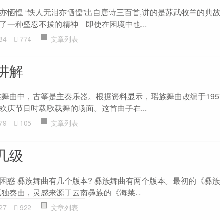
亦恓惶 “铁人无泪亦恓惶”出自唐诗三百首,讲的是苏武牧羊的典
了一种坚忍不拔的精神，即使在困境中也...
84
774
文章列表
讲解
族舞曲中，古筝是主奏乐器。根据资料显示，瑶族舞曲改编于195
欢庆节日时载歌载舞的场面。这首曲子在...
79
105
文章列表
几级
困惑 彝族舞曲有几个版本? 彝族舞曲有两个版本。最初的《彝
琶独奏曲，灵感来源于云南彝族的《海菜...
27
922
文章列表