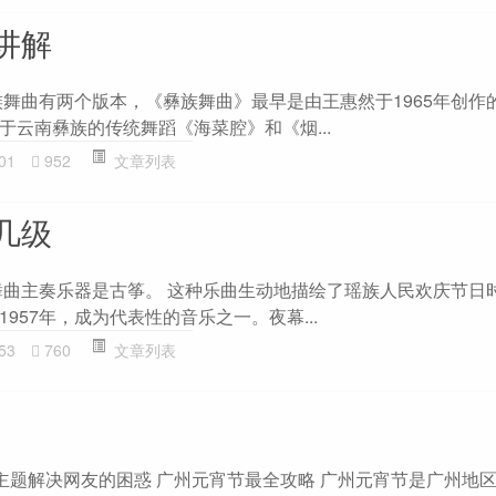
讲解
族舞曲有两个版本，《彝族舞曲》最早是由王惠然于1965年创作
于云南彝族的传统舞蹈《海菜腔》和《烟...
01
952
文章列表
几级
舞曲主奏乐器是古筝。 这种乐曲生动地描绘了瑶族人民欢庆节日
957年，成为代表性的音乐之一。夜幕...
53
760
文章列表
”主题解决网友的困惑 广州元宵节最全攻略 广州元宵节是广州地