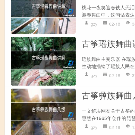
桃花一夜笑迎春铁人无泪
迎春舞曲中，这句话表达
gzy
02-18
3
古筝瑶族舞曲
瑶族舞曲主奏乐器 在瑶
生动地描绘了瑶族人民在
gzy
02-18
3
古筝彝族舞曲
一文解决网友关于古筝的
惠然在1965年创作的琵
gzy
02-18
1