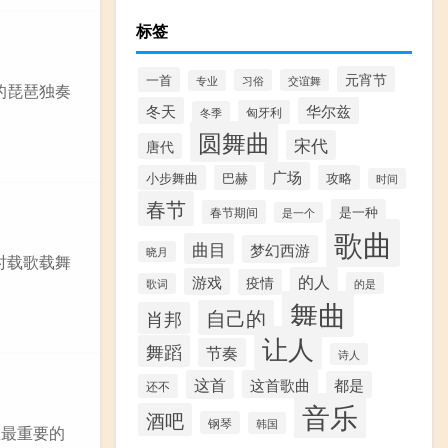
标签
元宵节
一首
习俗
交谊舞
专业
的琵琶独奏
冬天
华尔兹
匈牙利
冬季
圆舞曲
宋代
唐代
广场
小步舞曲
巴赫
攻略
时间
春节
是一种
春节期间
是一个
歌曲
曲目
梦幻西游
晓月
时载歌载舞
的人
游戏
疫情
的是
歌词
舞曲
自己的
肖邦
让人
舞蹈
节奏
诗人
这首
这首歌曲
都是
还不
音乐
酒吧
钢琴
韩国
区最重要的