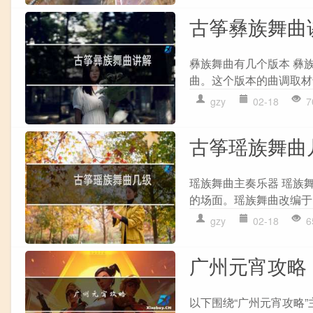
古筝彝族舞曲
彝族舞曲有几个版本 彝
曲。这个版本的曲调取材
gzy
02-18
7
古筝瑶族舞曲
瑶族舞曲主奏乐器 瑶族
的场面。瑶族舞曲改编于1
gzy
02-18
6
广州元宵攻略
以下围绕“广州元宵攻略