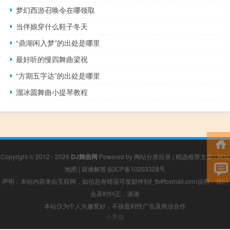
梦幻西游召唤令在哪领取
当伴娘穿什么鞋子冬天
“鼎湖闲入梦”的出处是哪里
最好听的慢四舞曲梁祝
“方期五字达”的出处是哪里
溜冰圆舞曲小提琴教程
Copyright © 2012 - 2026
DJ舞曲网
Powered by
网站分类目录
|
精选推荐文章
|
网站
地图
|
疑难解答
皖ICP备10203328号
声明：本站内容来自互联网，如信息有错误可发邮件到f_fb#foxmail.com说明，我们
会及时纠正，谢谢
本站仅为个人兴趣爱好，不接盈利性广告及商业合作
小男孩