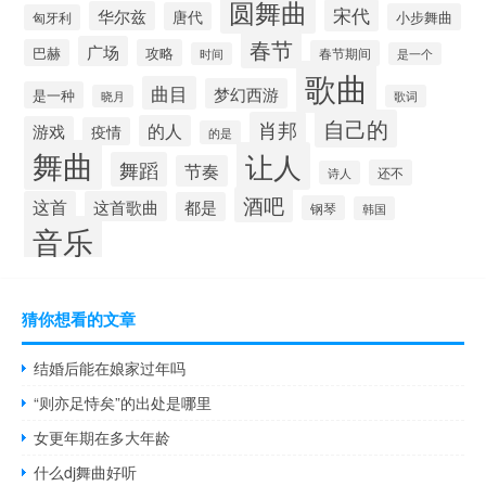
圆舞曲
宋代
华尔兹
唐代
小步舞曲
匈牙利
春节
广场
巴赫
攻略
春节期间
时间
是一个
歌曲
曲目
梦幻西游
是一种
晓月
歌词
自己的
肖邦
的人
游戏
疫情
的是
舞曲
让人
舞蹈
节奏
还不
诗人
酒吧
这首
这首歌曲
都是
钢琴
韩国
音乐
猜你想看的文章
结婚后能在娘家过年吗
“则亦足恃矣”的出处是哪里
女更年期在多大年龄
什么dj舞曲好听