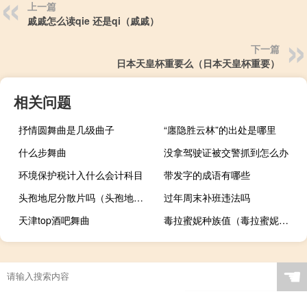
上一篇
戚戚怎么读qie 还是qi（戚戚）
下一篇
日本天皇杯重要么（日本天皇杯重要）
相关问题
抒情圆舞曲是几级曲子
“廛隐胜云林”的出处是哪里
什么步舞曲
没拿驾驶证被交警抓到怎么办
环境保护税计入什么会计科目
带发字的成语有哪些
头孢地尼分散片吗（头孢地尼分散片是治疗什么的）
过年周末补班违法吗
天津top酒吧舞曲
毒拉蜜妮种族值（毒拉蜜妮的介绍）
☚