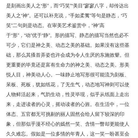
是刻画出美人之“形”，而“巧笑”“美目”寥寥八字，却传达出
美人之“神”。还可以补充说，“手如柔荑”等句是静态，“巧
笑”二句则是动态。在审美艺术鉴赏中，“神”高
于“形”，“动”优于“静”。形的描写、静态的描写当然也必不
可少，它们是神之美、动态之美的基础。如果没有这些基
础，那么其搔首弄姿也许会成为令人生厌的东施效颦。但
更重要的毕竟还是富有生命力的神之美、动态之美。形美
悦人目，神美动人心。一味静止地写形很可能流为刻板、
呆板、死板，犹如纸花，了无生气，动态地写神则可以使
人物鲜活起来，气韵生动，性灵毕现，似乎从纸面上走出
来，走进读者的心灵，摇动读者的心旌。在生活中，一位
体态、五官都无可挑剔的丽人固然会给人留下较深的印
象，但那似乎漫不经心的嫣然一笑、含情一瞥却更能使人
久久难忘。假如是一位多情的年青人，这一笑一盼甚至会