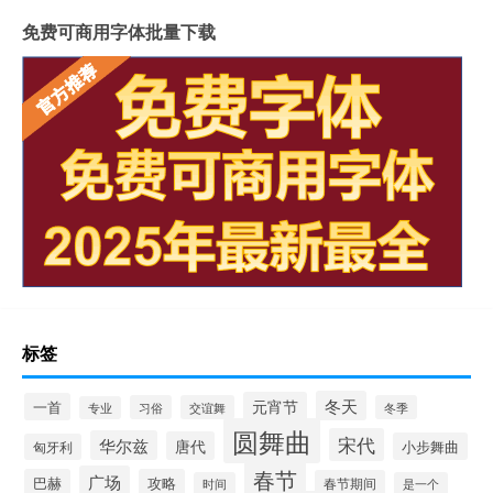
免费可商用字体批量下载
标签
冬天
元宵节
一首
习俗
交谊舞
冬季
专业
圆舞曲
宋代
华尔兹
唐代
小步舞曲
匈牙利
春节
广场
巴赫
攻略
春节期间
时间
是一个