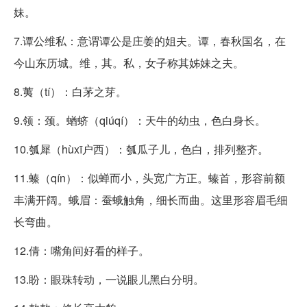
妹。
7.谭公维私：意谓谭公是庄姜的姐夫。谭，春秋国名，在
今山东历城。维，其。私，女子称其姊妹之夫。
8.荑（tí）：白茅之芽。
9.领：颈。蝤蛴（qiúqí）：天牛的幼虫，色白身长。
10.瓠犀（hùxī户西）：瓠瓜子儿，色白，排列整齐。
11.螓（qín）：似蝉而小，头宽广方正。螓首，形容前额
丰满开阔。蛾眉：蚕蛾触角，细长而曲。这里形容眉毛细
长弯曲。
12.倩：嘴角间好看的样子。
13.盼：眼珠转动，一说眼儿黑白分明。