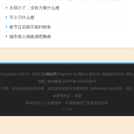
太弱小了，没有力量什么梗
可小刀什么梗
春节过后能不能钓鲤鱼
城市猎人插曲酒吧舞曲
Copyright © 2012 - 2026
DJ舞曲网
Powered by
网站分类目录
|
精选推荐文章
|
网站
地图
|
疑难解答
皖ICP备10203328号
声明：本站内容来自互联网，如信息有错误可发邮件到f_fb#foxmail.com说明，我们
会及时纠正，谢谢
本站仅为个人兴趣爱好，不接盈利性广告及商业合作
小男孩